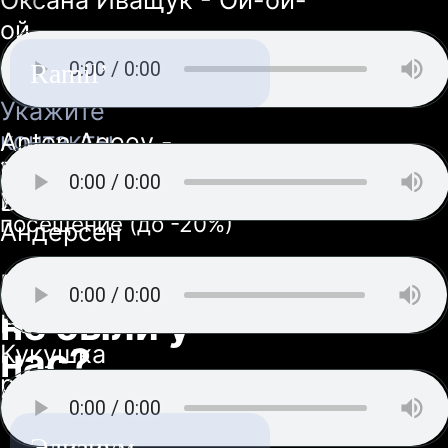
Ramil’
Элизиум