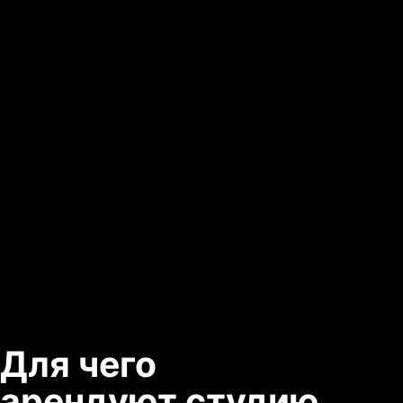
диваны, кресла, тёплый свет и
дружелюбная команда создают
атмосферу, в которой легко
раскрыться и творить без стресса.
2 тон-зала с разной
акустикой
Самая большая студия
звукозаписи в городе