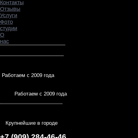
губная гармошка и т.п.
тональная (тюнинг) и
ритмическая корректировка
записанных партий
Обсудить условия