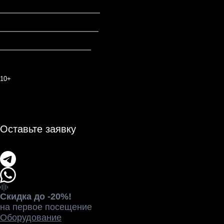
Для чего
арендуют студию
P-TONE
запись вокала, дикторского
текста
запись акустических гитар,
электрогитар, бас-гитар
запись духовых
инструментов: саксофон,
труба, кларнет, флейта и т.п.
запись струнных
инструментов: скрипка,
виолончель, контрабас и т.п.
запись барабанов и
перкуссии
запись других инструментов:
хэнг-драм, ксилофон, баян,