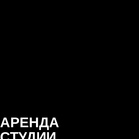
Примеры треков
ТОП-оборудование
Работаем с 2009 года
Крупнейшая в городе
10+
Оставьте заявку