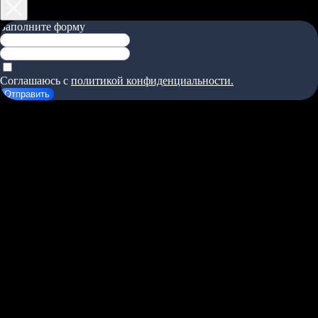
студии
О
Заполните форму
нас
Соглашаюсь с
политикой конфиденциальности.
Отправить